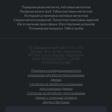
Лазерная резка металла, листовых металлов
Лазерная резка труб
Гибка листовых металлов
Холодная штамповка листовых металлов
Сварка металлоизделий
Литье пластмассовых изделий
Изготовление пресс форм
Изготовление штампов
Полимерная покраска
Гибка трубы
© Официальный сайт ООО «ПО
Бренд». Все права защищены
ИП Фассахов Ильдар Равилевич
ИНН 165003306607 / ОГРН
319169000132386
Политика конфиденциальности в
отношении обработки персональных
данных
Согласие на обработку и хранение
персональных данных
Согласие на обработку персональных
данных с помощью сервиса
«Яндекс.Метрика»