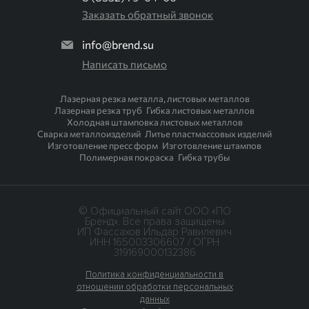
Заказать обратный звонок
info@brend.su
Написать письмо
Лазерная резка металла, листовых металлов
Лазерная резка труб
Гибка листовых металлов
Холодная штамповка листовых металлов
Сварка металлоизделий
Литье пластмассовых изделий
Изготовление пресс форм
Изготовление штампов
Полимерная покраска
Гибка трубы
© Официальный сайт ООО «ПО
Бренд». Все права защищены
ИП Фассахов Ильдар Равилевич
ИНН 165003306607 / ОГРН
319169000132386
Политика конфиденциальности в
отношении обработки персональных
данных